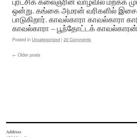
புரட்சிக் கலைஞரின் வாழ்வில் மறக்க ம
ஒன்று. கங்கை அமரன் வரிகளில் இ
பாடுகிறார். காவல்காரா காவல்காரா காட
காவல்காரா – பூந்தோட்டக் காவல்காரன
Posted in
Uncategorized
|
20 Comments
←
Older posts
Address