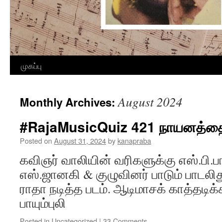
Skip
முகப்பு
to
August 2024
Monthly Archives:
content
#RajaMusicQuiz 421 நாயனத்த
Posted on
August 31, 2024
by
kanapraba
கவிஞர் வாலியின் வரிகளுக்கு எஸ்.பி.ப
எஸ்.ஜானகி & குழுவினர் பாடும் பாடலித
ராதா நடித்த படம். ஆடிமாசக் காத்தடிக்
பாயும்புலி
Posted in
Uncategorized
|
33 Comments