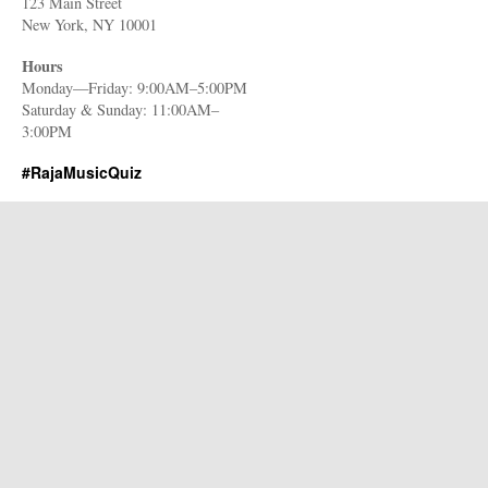
123 Main Street
New York, NY 10001
Hours
Monday—Friday: 9:00AM–5:00PM
Saturday & Sunday: 11:00AM–
3:00PM
#RajaMusicQuiz