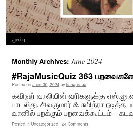
Skip
முகப்பு
to
June 2024
Monthly Archives:
content
#RajaMusicQuiz 363 பறவைகள
Posted on
June 30, 2024
by
kanapraba
கவிஞர் வாலியின் வரிகளுக்கு எஸ்.ஜான
பாடலிது. சிவகுமார் & சுமித்ரா நடித்த 
வானில் பறக்கும் பறவைக்கூட்டம் – க
Posted in
Uncategorized
|
24 Comments