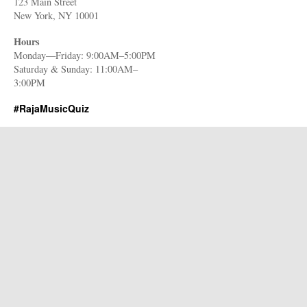
123 Main Street
New York, NY 10001
Hours
Monday—Friday: 9:00AM–5:00PM
Saturday & Sunday: 11:00AM–
3:00PM
#RajaMusicQuiz