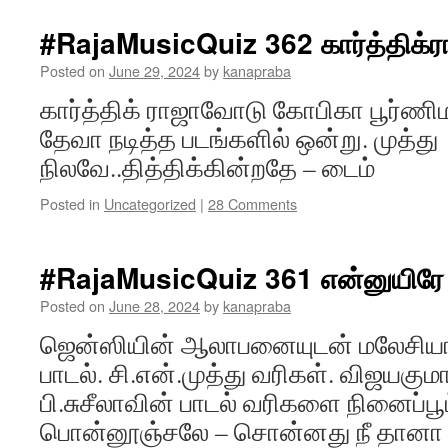
#RajaMusicQuiz 362 கார்த்திக்ரா
Posted on
June 29, 2024
by
kanapraba
கார்த்திக் ராஜாவோடு கோபிகா பூர்ணிமா 
தேவா நடித்த படங்களில் ஒன்று. முத்து
நிலவே..தித்திக்கின்றதே – டைம்
Posted in
Uncategorized
|
28 Comments
#RajaMusicQuiz 361 என்னுயிரே
Posted on
June 28, 2024
by
kanapraba
ஜென்ஸியின் ஆலாபனையுடன் மலேசியா 
பாடல். சி.என்.முத்து வரிகள். விஜயகுமார
பி.சுசீலாவின் பாடல் வரிகளை நினைப்பூட
பொன்னூஞ்சலே – சொன்னது நீ தானா