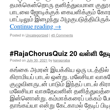
தமக்கென்றொரு தனித்துவமான குதூ
பாடலை ஜோடிக்குக் கையளிக்கும் கோரஸ
பாட்டிலும் இழைந்து அழகுபடுத்தியிருக
Continue reading
→
Posted in
Uncategorized
|
45 Comments
#RajaChorusQuiz 20 வள்ளி தேட
Posted on
July 30, 2021
by
kanapraba
கங்கை அமரன் இயக்கிய ஒரு படத்தில் 
கிராமியப் பாடல் ஒன்று. மலேசியா வாசுத
குழுவினருடன் பாடும் இந்தப் பாடல் கிர
மலேசியா வாசுதேவனின் தனித்துவத்தை
இன்னொன்று. கம்மாக்கரைப் பக்கம் ப
தாங்கய்யா என்று கேட்காமல் தேடிப் பி