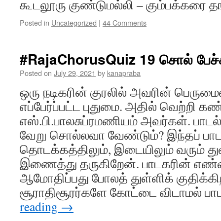
கூடலூரு குண்டுமல்லி – கும்பக்கரை த
Posted in
Uncategorized
|
44 Comments
#RajaChorusQuiz 19 சொல் பேச்ச
Posted on
July 29, 2021
by
kanapraba
ஒரு நடிகரின் குரலில் அவரின் பெரு
எப்பேர்ப்பட்ட புதுமை. அதில் வெற்றி கண்
எஸ்.பி.பாலசுப்ரமணியம் அவர்கள். பாடல
வேறு சொல்லவா வேண்டும்? இந்தப் பா
தொடக்கத்திலும், இடையிலும் வரும் த
இணைத்து தருகிறேன். பாடகரின் எ
ஆமோதிப்பது போலத் துள்ளிக் குதிக்கிற
சூராதிசூரர்களே கோட்டை விடாமல் 
reading
→