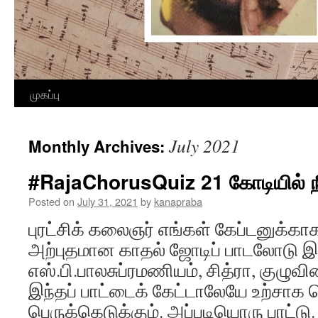
Skip
முகப்பு
to
July 2021
Monthly Archives:
content
#RajaChorusQuiz 21 கோடியில் ந
Posted on
July 31, 2021
by
kanapraba
புரட்சிக் கலைஞர் எங்கள் கேப்டனுக்கா
அற்புதமான காதல் ஜோடிப் பாடலோடு இன
எஸ்.பி.பாலசுப்ரமணியம், சித்ரா, குழுவ
இந்தப் பாட்டைக் கேட்டாலேயே உற்சாக 
பெருக்கெடுக்கும். அப்படியொரு பாட்டு.