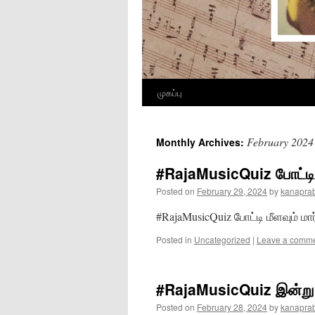
முகப்பு
Skip
to
February 2024
Monthly Archives:
content
#RajaMusicQuiz போட்டி மீ
Posted on
February 29, 2024
by
kanapra
#RajaMusicQuiz போட்டி மீளவும் மார்
Posted in
Uncategorized
|
Leave a comm
#RajaMusicQuiz இன்று
Posted on
February 28, 2024
by
kanapra