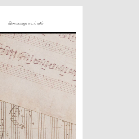
இளையராஜா பாடல் புதிர்