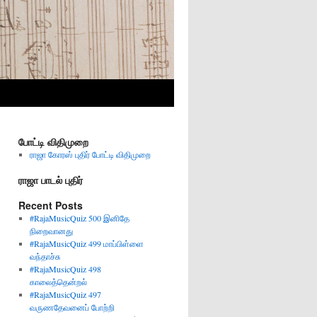
போட்டி விதிமுறை
ராஜா கோரஸ் புதிர் போட்டி விதிமுறை
ராஜா பாடல் புதிர்
Recent Posts
#RajaMusicQuiz 500 இனிதே
நிறைவானது
#RajaMusicQuiz 499 மாப்பிள்ளை
வந்தாச்சு
#RajaMusicQuiz 498
காலைத்தென்றல்
#RajaMusicQuiz 497
வருணதேவனைப் போற்றி