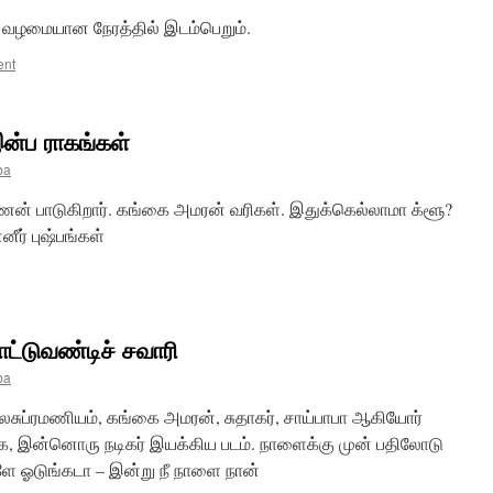
 வழமையான நேரத்தில் இடம்பெறும்.
ent
்ப ராகங்கள்
ba
ன் பாடுகிறார். கங்கை அமரன் வரிகள். இதுக்கெல்லாமா க்ளூ?
ீர் புஷ்பங்கள்
்டுவண்டிச் சவாரி
ba
லசுப்ரமணியம், கங்கை அமரன், சுதாகர், சாய்பாபா ஆகியோர்
நடிக்க, இன்னொரு நடிகர் இயக்கிய படம். நாளைக்கு முன் பதிலோடு
ே ஓடுங்கடா – இன்று நீ நாளை நான்