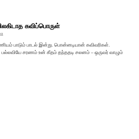
லகிடாத கவிப்பொருள்
ba
ணியம் பாடும் பாடல் இன்று. பொன்னடியான் கவிவரிகள்.
ு. பல்லவியே சரணம் உன் கீதம் தந்ததடி சலனம் – ஒருவர் வாழும்